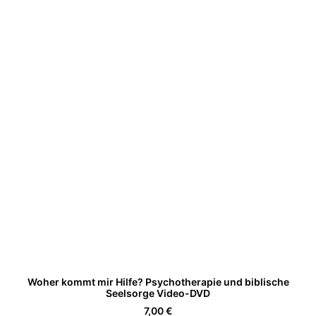
IN DEN WARENKORB
Woher kommt mir Hilfe? Psychotherapie und biblische
Seelsorge Video-DVD
7,00
€