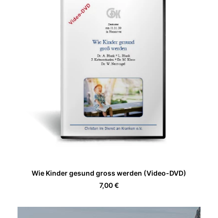
IN DEN WARENKORB
Wie Kinder gesund gross werden (Video-DVD)
7,00
€