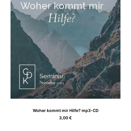
IN DEN WARENKORB
Woher kommt mir Hilfe? mp3-CD
3,00
€