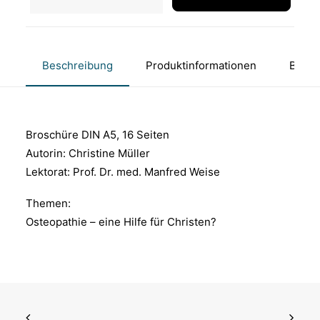
-
eine
Hilfe
für
Beschreibung
Produktinformationen
Bewer
Christen?
Menge
Broschüre DIN A5, 16 Seiten
Autorin: Christine Müller
Lektorat: Prof. Dr. med. Manfred Weise
Themen:
Osteopathie – eine Hilfe für Christen?